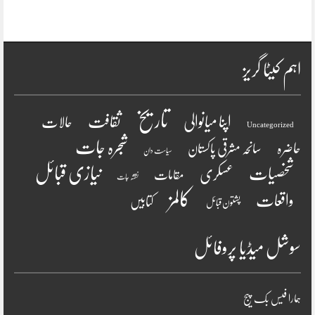
اہم کیٹا گریز
تاریخ
ثقافت
اپنا میانوالی
حالات
Uncategorized
شجرہ جات
حاضرہ
سانحہ مشرقی پاکستان
سیاست دان
نیازی قبائل
شخصیات
عسکری
مقامات
نقشہ جات
کالمز
واقعات
کتابیں
پشتون قبائل
سوشل میڈیا پروفائل
ہمارا فیس بک پیج