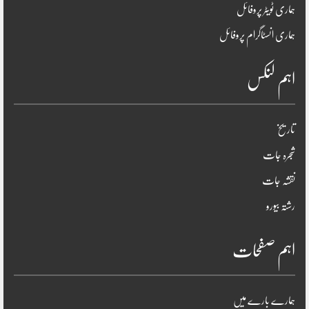
ہماری ٹویٹر پروفائل
ہماری انسٹاگرام پروفائل
اہم لنکس
تاریخ
شجرہ جات
نقشہ جات
رشتہ بیورو
اہم صفحات
ہمارے بارے میں