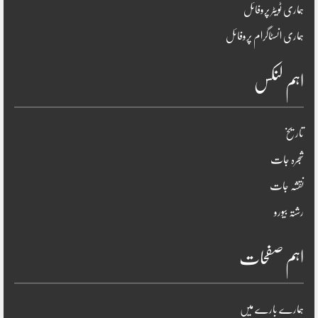
ہماری ٹویٹر پروفائل
ہماری انسٹاگرام پروفائل
اہم لنکس
تاریخ
شجرہ جات
نقشہ جات
رشتہ بیورو
اہم صفحات
ہمارے بارے میں