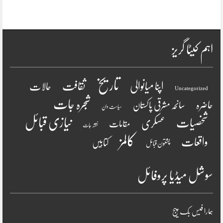
اہم کیٹا گریز
تاریخ
ثقافت
اپنا میانوالی
حالات
Uncategorized
شجرہ جات
حاضرہ
سانحہ مشرقی پاکستان
سیاست دان
نیازی قبائل
شخصیات
عسکری
مقامات
نقشہ جات
کالمز
واقعات
کتابیں
پشتون قبائل
سوشل میڈیا پروفائل
ہمارا فیس بک پیج