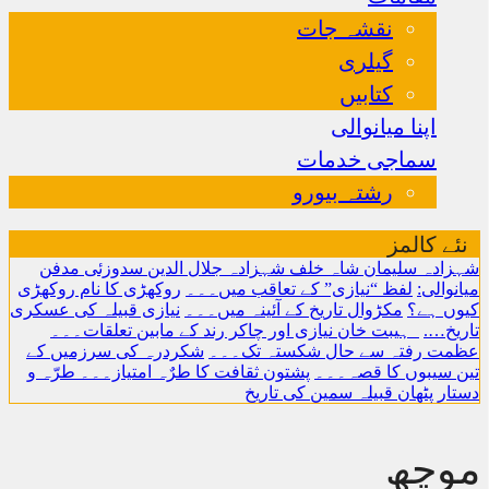
نقشہ جات
گیلری
کتابیں
اپنا میانوالی
سماجی خدمات
رشتہ بیورو
نئے کالمز
شہزادہ سلیمان شاہ خلف شہزادہ جلال الدین سدوزئی مدفن
میانوالی:
لفظ “نیازی” کے تعاقب میں۔۔۔
روکھڑی کا نام روکھڑی
کیوں ہے؟
مکڑوال تاریخ کے آئینہ میں۔۔۔
نیازی قبیلہ کی عسکری
تاریخ….
ہیبت خان نیازی اور چاکر رند کے مابین تعلقات۔۔۔
عظمت رفتہ سے حال شکستہ تک۔۔۔
شکردرہ کی سرزمیں کے
تین سیبوں کا قصہ۔۔۔
پشتون ثقافت کا طرٌہ امتیاز۔۔۔ طرّہ و
دستار
پٹھان قبیلہ سمین کی تاریخ
موچھ