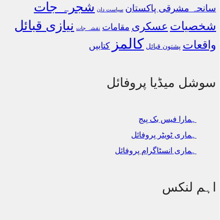
شجرہ جات
سانحہ مشرقی پاکستان
سیاست دان
نیازی قبائل
شخصیات
عسکری
مقامات
نقشہ جات
کالمز
واقعات
کتابیں
پشتون قبائل
سوشل میڈیا پروفائل
ہمارا فیس بک پیج
ہماری ٹویٹر پروفائل
ہماری انسٹاگرام پروفائل
اہم لنکس