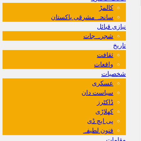
کالمڑ
سانحہ مشرقی پاکستان
نیازی قبائل
شجرہ جات
تاریخ
ثقافت
واقعات
شخصیات
عسکری
سیاست دان
ڈاکٹرز
کھلاڑی
پی ایچ ڈی
فنون لطیفہ
مقامات