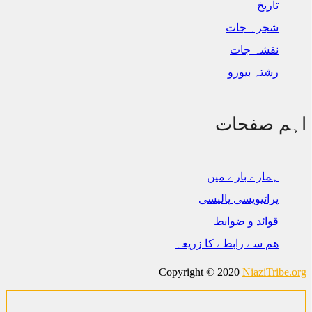
تاریخ
شجرہ جات
نقشہ جات
رشتہ بیورو
اہم صفحات
ہمارے بارے میں
پرائیویسی پالیسی
قوائد و ضوابط
ھم سے رابطے کا زریعہ
Copyright © 2020
NiaziTribe.org