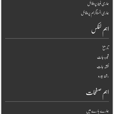
ہماری ٹویٹر پروفائل
ہماری انسٹاگرام پروفائل
اہم لنکس
تاریخ
شجرہ جات
نقشہ جات
رشتہ بیورو
اہم صفحات
ہمارے بارے میں