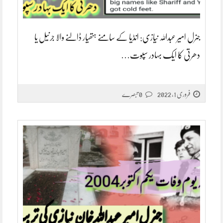
جنرل امیر عبداللہ نیازی: انڈیا کے سامنے ہتھیار ڈالنے والا جرنیل یا
دھرتی کا ایک بہادر سپوت…
فروری 1, 2022
0 تبصرے