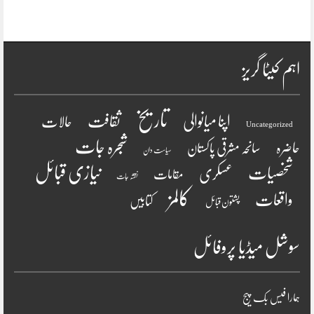
اہم کیٹا گریز
تاریخ
ثقافت
اپنا میانوالی
حالات
Uncategorized
شجرہ جات
حاضرہ
سانحہ مشرقی پاکستان
سیاست دان
نیازی قبائل
شخصیات
عسکری
مقامات
نقشہ جات
کالمز
واقعات
کتابیں
پشتون قبائل
سوشل میڈیا پروفائل
ہمارا فیس بک پیج