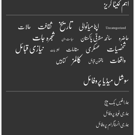
اہم کیٹا گریز
تاریخ
ثقافت
اپنا میانوالی
حالات
Uncategorized
شجرہ جات
حاضرہ
سانحہ مشرقی پاکستان
سیاست دان
نیازی قبائل
شخصیات
عسکری
مقامات
نقشہ جات
کالمز
واقعات
کتابیں
پشتون قبائل
سوشل میڈیا پروفائل
ہمارا فیس بک پیج
ہماری ٹویٹر پروفائل
ہماری انسٹاگرام پروفائل