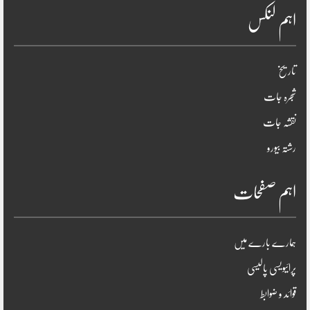
اہم لنکس
تاریخ
شجرہ جات
نقشہ جات
رشتہ بیورو
اہم صفحات
ہمارے بارے میں
پرائیویسی پالیسی
قوائد و ضوابط