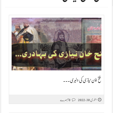
فتح خان نیازی کی دلیری۔۔۔
جنوری 30, 2022
0 تبصرے