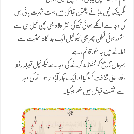
مگر چونکہ مچن بابا نے پشتون قبائل میں بہت شہرت پائی جس
کی وجہ سے انکے بھائی نیکو کی اکثر اولاد بھی مچن خیل ہی سے
مشہور ہوئی لیکن پھر بھی نیکو خیل ایک جداگانہ حیثیت سے
زمانے میں بدستور قائم رہے.
بہرحال تاریخ کو محفوظ نہ کرنے کی وجہ سے نیکو خیل قبیلہ رفتہ
رفتہ اپنی شناخت کھو گیا اور ایک جگہ آباد نہ ہونے کی وجہ
سے مختلف قبائل میں ضم ہوگیا.