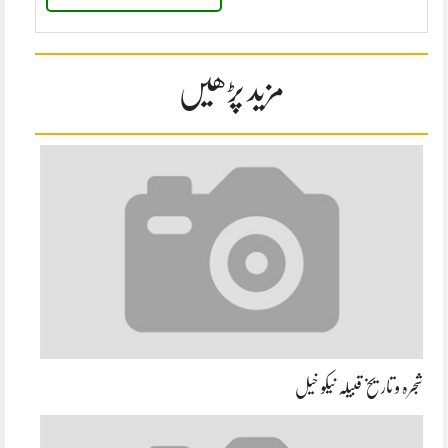
مزید پڑھیں
شجرہ و تاریخ قبیلہ نیکو خیل