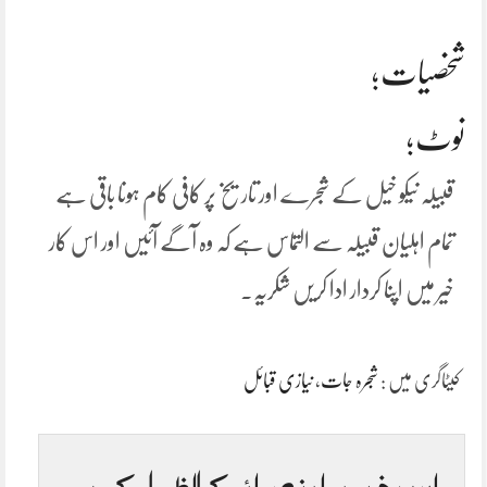
شخصیات؛
نوٹ؛
قبیلہ نیکو خیل کے شجرے اور تاریخ پر کافی کام ہونا باقی ہے
تمام اہلیان قبیلہ سے التماس ہے کہ وہ آگے آئیں اور اس کار
خیر میں اپنا کردار ادا کریں شکریہ.
کیٹاگری میں :
شجرہ جات
،
نیازی قبائل
اس خبر پر اپنی رائے کا اظہار کریں