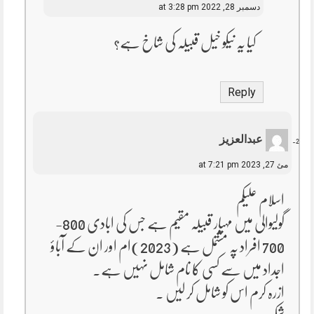
دسمبر 28, 2022 at 3:28 pm
کیا یہ نیکو خیل قبیلہ کی شاخ ہے؟
Reply
عبدالعزیز
مئ 27, 2023 at 7:21 pm
اسلام علیکم
گولیوالی میں مہیار قبیلہ مقیم ہے جس کی ابادی 800-
700 افراد پہ مشتمل ہے (2023)ام اور ان کے آباؤ
اجداد میں سے کسی کا نام شامل نہیں ہے۔
ازرہ کرم اس کو شامل کر لیں ۔