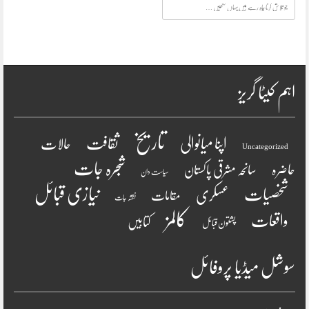
تلاش
کرنا
چاہ
رہے
ہیں
یہاں
لکھیں
اہم کیٹا گریز
تاریخ
ثقافت
اپنا میانوالی
حالات
Uncategorized
شجرہ جات
حاضرہ
سانحہ مشرقی پاکستان
سیاست دان
نیازی قبائل
شخصیات
عسکری
مقامات
نقشہ جات
کالمز
واقعات
کتابیں
پشتون قبائل
سوشل میڈیا پروفائل