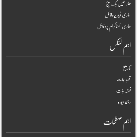
ہمارا فیس بک پیج
ہماری ٹویٹر پروفائل
ہماری انسٹاگرام پروفائل
اہم لنکس
تاریخ
شجرہ جات
نقشہ جات
رشتہ بیورو
اہم صفحات