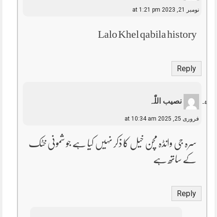
نومبر 21, 2023 at 1:21 pm
Lalo Khel qabila history
Reply
نصیب اللّٰہ
فروری 25, 2025 at 10:34 am
سرہ جی وانڈہ مچن خیل کا ذکر نہیں کیا ہے جو شمونی خٹک
کے ساتھ ہے
Reply