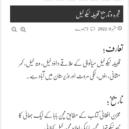
شجرہ و تاریخ قبیلہ نیکو خیل
ستمبر 9, 2022
7 تبصرے
تعارف؛
قبیلہ نیکو خیل میانوالی کے علاقے داؤد خیل، وتہ خیل، کمر
مشانی، بنوں، لکی مروت اور وزیرستان میں آباد ہے.
تاریخ؛
مخزن افغانی کتاب کے مطابق مچن بابا کے ایک بھائی کا
نام نیکو تھا. مچن بابا کی اولاد مچن خیل کہلائی.