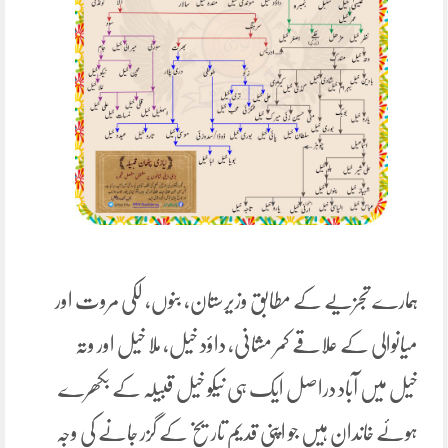
ہمارے تجزیے کے مطابق وزیرستان، بنوں، لکی مروت اور
میانوالی کے علاقے کمر مشانی، داؤد خیل، ملا خیل اور وتہ
خیل میں آباد دراصل ایک ہی نیکو خیل قبیلہ کے بکھرے
ہوئے خاندان ہیں جو اپنی قدیم تاریخ کے گزر جانے کی وجہ