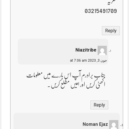
شکریہ
03215491709
Reply
Niazitribe
جون 3, 2023 at 7:06 am
جناب برادرم آپ اس بارے میں معلومات
اکھٹی کریں اور ہمیں مطلع کریں۔
Reply
Noman Ejaz