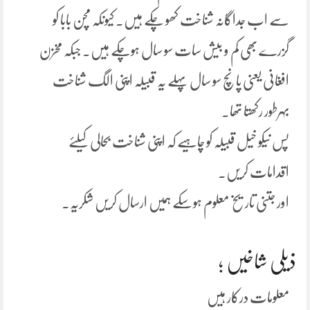
سے اب جداگانہ شناخت کھو چکے ہیں. کیونکہ مچن بابا کو
گزرے بھی کم و بیش سات سو سال ہوچکے ہیں. جبکہ مخزن
افغانی یعنی پانچ سو سال پہلے یہ قبیلہ اپنی الگ شناخت
بہرطور رکھتا تھا.
پس نیکو خیل قبیلہ کو چاہیے کہ اپنی شناخت بحالی کیلئے
اقدامات کریں.
اور جتنی تاریخ معلوم ہوسکے ہمیں ارسال کریں شکریہ.
ذیلی شاخیں ؛
معلومات درکار ہیں