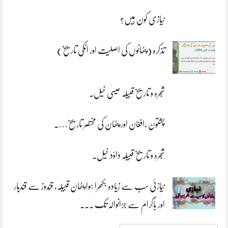
نیازی کون ہیں؟
تذکرہ (پٹھانوں کی اصلیت اور انکی تاریخ)
شجرہ و تاریخ قبیلہ عیسٰی خیل.
پشتون ،افغان اور پٹھان کی مختصر تاریخ….
شجرہ و تاریخ قبیلہ داؤد خیل۔
نیازئی سب سے زیادہ بکھرا ہوا پٹھان قبیلہ، قندوز سے قندہار
اور باگرام سے جڑانوالہ تک ۔۔۔
جو