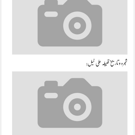
شجرہ و تاریخ قبیلہ علی خیل؛