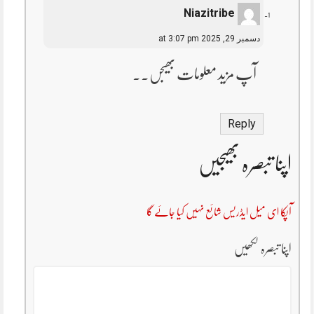
Niazitribe
دسمبر 29, 2025 at 3:07 pm
آپ مزید معلومات بھیجں۔۔
Reply
اپنا تبصرہ بھیجیں
آپکا ای میل ایڈریس شائع نہیں کیا جائے گا
اپنا تبصرہ لکھیں