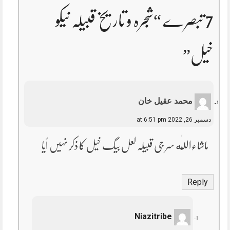
7 تبصرے “
شجرہ و تاریخ قبیلہ نیکو
خیل
”
محمد عقیل خان
دسمبر 26, 2022 at 6:51 pm
ماشاءاللّٰه سر جی قبیلہ لعل بیگ خیل کا ذکر نہیں أیا
Reply
Niazitribe