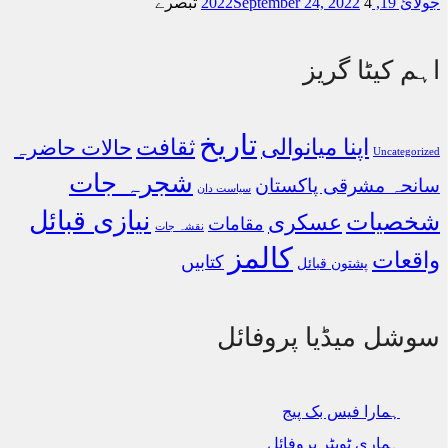
جولائ 19, 2022
4 تبصرے
September 24, 2022
اہم کیٹا گریز
تاریخ
اپنا میانوالی
ثقافت
حالات حاضرہ
Uncategorized
شجرہ جات
سانحہ مشرقی پاکستان
سیاست دان
نیازی قبائل
شخصیات
عسکری
مقامات
نقشہ جات
کالمز
واقعات
کتابیں
پشتون قبائل
سوشل میڈیا پروفائل
ہمارا فیس بک پیج
ہماری ٹویٹر پروفائل