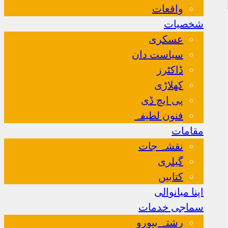
واقعات
شخصیات
عسکری
سیاست دان
ڈاکٹرز
کھلاڑی
پی ایچ ڈی
فنون لطیفہ
مقامات
نقشہ جات
گیلری
کتابیں
اپنا میانوالی
سماجی خدمات
رشتہ بیورو