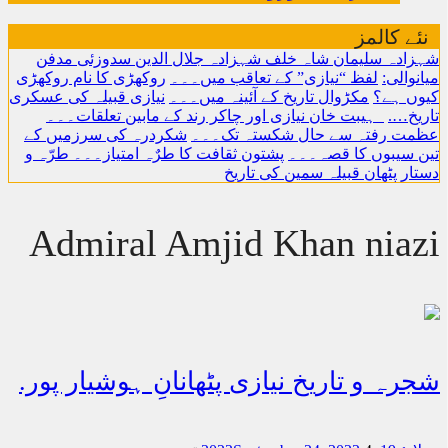
نئے کالمز
شہزادہ سلیمان شاہ خلف شہزادہ جلال الدین سدوزئی مدفن
میانوالی:
لفظ “نیازی” کے تعاقب میں۔۔۔
روکھڑی کا نام روکھڑی
کیوں ہے؟
مکڑوال تاریخ کے آئینہ میں۔۔۔
نیازی قبیلہ کی عسکری
تاریخ….
ہیبت خان نیازی اور چاکر رند کے مابین تعلقات۔۔۔
عظمت رفتہ سے حال شکستہ تک۔۔۔
شکردرہ کی سرزمیں کے
تین سیبوں کا قصہ۔۔۔
پشتون ثقافت کا طرٌہ امتیاز۔۔۔ طرّہ و
دستار
پٹھان قبیلہ سمین کی تاریخ
Admiral Amjid Khan niazi
شجرہ و تاریخ نیازی پٹھانانِ ہوشیار پور.