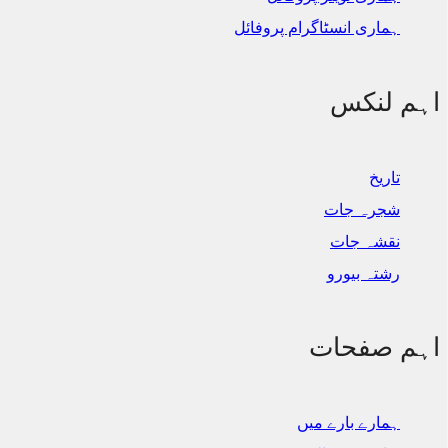
ہماری انسٹاگرام پروفائل
اہم لنکس
تاریخ
شجرہ جات
نقشہ جات
رشتہ بیورو
اہم صفحات
ہمارے بارے میں