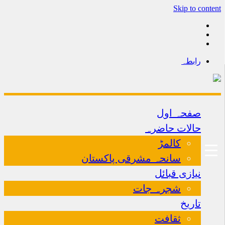
Skip to content
رابطہ
صفحہ اول
حالات حاضرہ
کالمڑ
سانحہ مشرقی پاکستان
نیازی قبائل
شجرہ جات
تاریخ
ثقافت