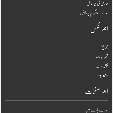
ہماری ٹویٹر پروفائل
ہماری انسٹاگرام پروفائل
اہم لنکس
تاریخ
شجرہ جات
نقشہ جات
رشتہ بیورو
اہم صفحات
ہمارے بارے میں