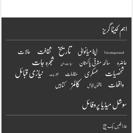
اہم کیٹا گریز
تاریخ
ثقافت
اپنا میانوالی
حالات
Uncategorized
شجرہ جات
حاضرہ
سانحہ مشرقی پاکستان
سیاست دان
نیازی قبائل
شخصیات
عسکری
مقامات
نقشہ جات
کالمز
واقعات
کتابیں
پشتون قبائل
سوشل میڈیا پروفائل
ہمارا فیس بک پیج