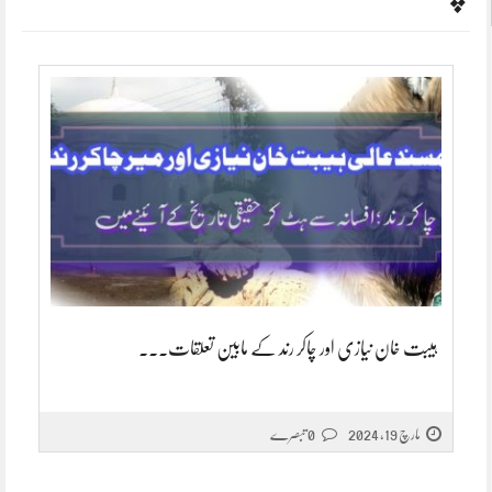
ہیبت خان نیازی اور چاکر رند کے مابین تعلقات۔۔۔
مارچ 19, 2024
0 تبصرے