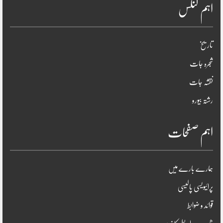
اہم لنکس
تاریخ
شجرہ جات
نقشہ جات
رشتہ بیورو
اہم صفحات
ہمارے بارے میں
پرائیویسی پالیسی
قوائد و ضوابط