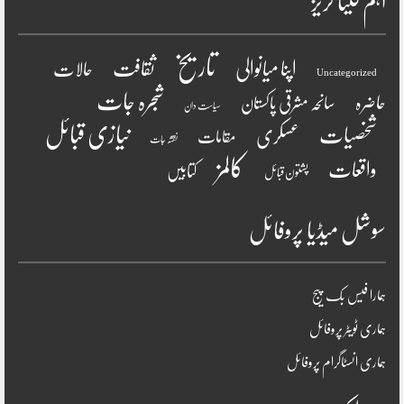
اہم کیٹا گریز
تاریخ
ثقافت
اپنا میانوالی
حالات
Uncategorized
شجرہ جات
حاضرہ
سانحہ مشرقی پاکستان
سیاست دان
نیازی قبائل
شخصیات
عسکری
مقامات
نقشہ جات
کالمز
واقعات
کتابیں
پشتون قبائل
سوشل میڈیا پروفائل
ہمارا فیس بک پیج
ہماری ٹویٹر پروفائل
ہماری انسٹاگرام پروفائل